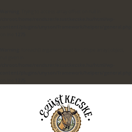
Warning
: Trying to access array offset on null in
/chroot/home/rendszer/ezustkecske.hu/html/wp-
content/plugins/unyson/framework/helpers/general.php
on line
1275
Warning
: foreach() argument must be of type array|object,
null given in
/chroot/home/rendszer/ezustkecske.hu/html/wp-
content/plugins/unyson/framework/helpers/general.php
on line
1275