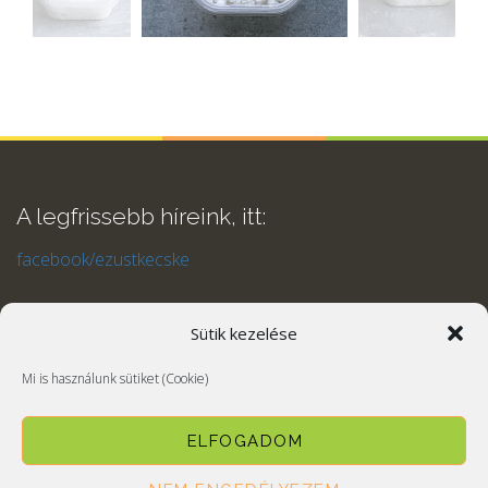
A legfrissebb híreink, itt:
facebook/ezustkecske
Sütik kezelése
Mi is használunk sütiket (Cookie)
ELFOGADOM