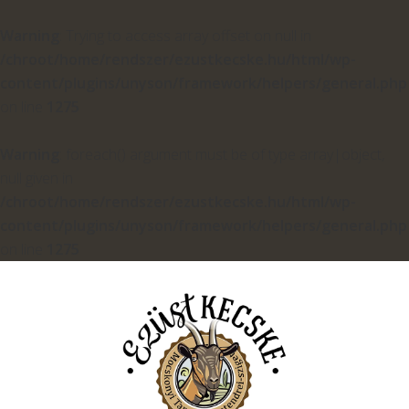
Warning
: Trying to access array offset on null in
/chroot/home/rendszer/ezustkecske.hu/html/wp-
content/plugins/unyson/framework/helpers/general.php
on line
1275
Warning
: foreach() argument must be of type array|object,
null given in
/chroot/home/rendszer/ezustkecske.hu/html/wp-
content/plugins/unyson/framework/helpers/general.php
on line
1275