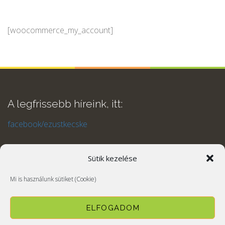
[woocommerce_my_account]
A legfrissebb híreink, itt:
facebook/ezustkecske
Sütik kezelése
Mi is használunk sütiket (Cookie)
ELFOGADOM