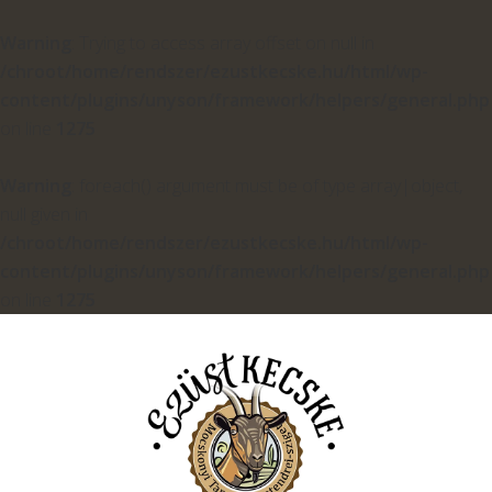
Warning
: Trying to access array offset on null in
/chroot/home/rendszer/ezustkecske.hu/html/wp-
content/plugins/unyson/framework/helpers/general.php
on line
1275
Warning
: foreach() argument must be of type array|object,
null given in
/chroot/home/rendszer/ezustkecske.hu/html/wp-
content/plugins/unyson/framework/helpers/general.php
on line
1275