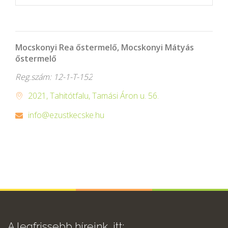
Mocskonyi Rea őstermelő, Mocskonyi Mátyás
őstermelő
Reg.szám: 12-1-T-152
2021, Tahitótfalu, Tamási Áron u. 56.
info@ezustkecske.hu
A legfrissebb híreink, itt: