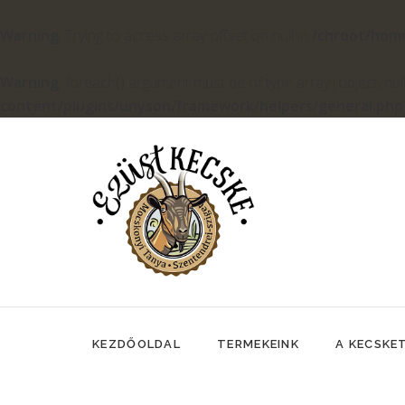
Warning
: Trying to access array offset on null in
/chroot/hom
Warning
: foreach() argument must be of type array|object, null
content/plugins/unyson/framework/helpers/general.php
KEZDŐOLDAL
TERMEKEINK
A KECSKE