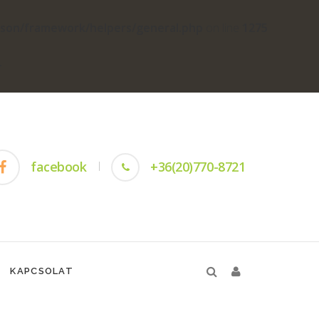
yson/framework/helpers/general.php
on line
1275
-
facebook
+36(20)770-8721
KAPCSOLAT