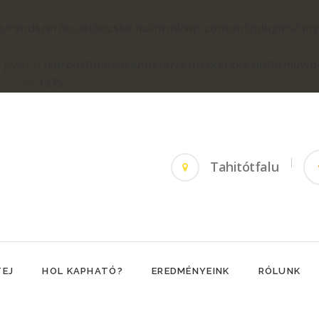
e/rendszer/ezustkecske.hu/html/wp-content/plugins/un
 given in
/chroot/home/rendszer/ezustkecske.hu/html/wp
on line
1275
Tahitótfalu
TEJ
HOL KAPHATÓ?
EREDMÉNYEINK
RÓLUNK