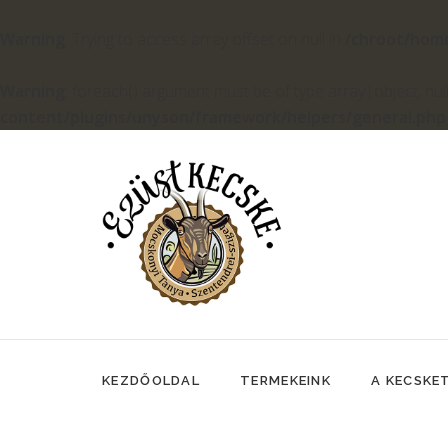
Warning
: Trying to access array offset on null in
/chroot/hom
Warning
: foreach() argument must be of type array|object, null
content/plugins/unyson/framework/helpers/general.php
KEZDŐOLDAL
TERMEKEINK
A KECSKE