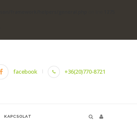
yson/framework/helpers/general.php
on line
1275
-
facebook
+36(20)770-8721
KAPCSOLAT