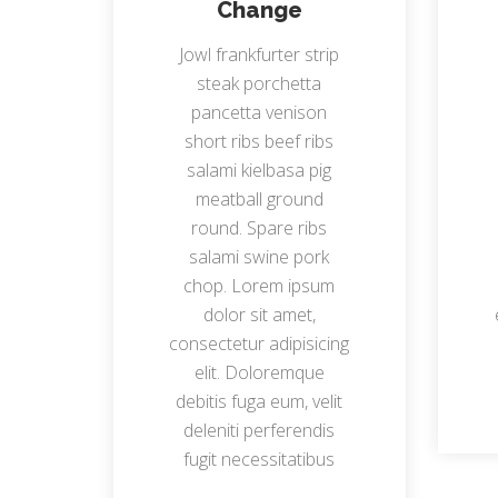
Change
Jowl frankfurter strip
steak porchetta
pancetta venison
short ribs beef ribs
salami kielbasa pig
meatball ground
round. Spare ribs
salami swine pork
chop. Lorem ipsum
dolor sit amet,
consectetur adipisicing
elit. Doloremque
debitis fuga eum, velit
deleniti perferendis
fugit necessitatibus