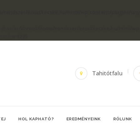
e/rendszer/ezustkecske.hu/html/wp-content/plugins/un
 given in
/chroot/home/rendszer/ezustkecske.hu/html/wp
on line
1275
Tahitótfalu
TEJ
HOL KAPHATÓ?
EREDMÉNYEINK
RÓLUNK